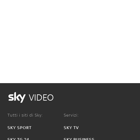
VIDEO
Tutti i siti di Sky:
Servizi:
SKY SPORT
SKY TV
SKY TG 24
SKY BUSINESS