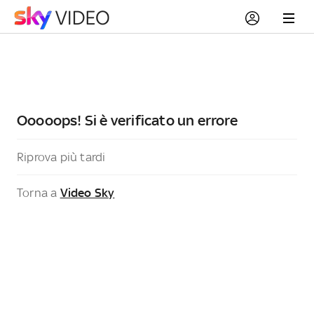
Ooooops! Si è verificato un errore
Riprova più tardi
Torna a
Video Sky