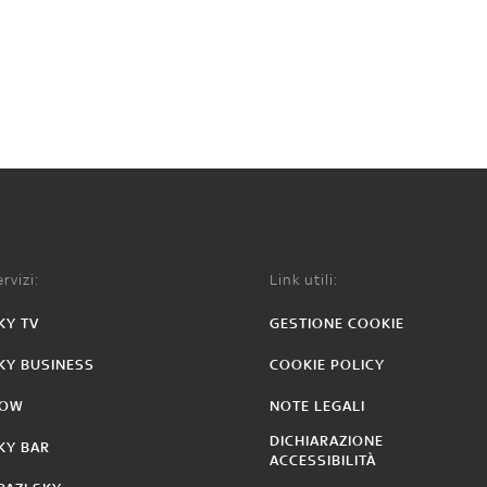
rvizi:
Link utili:
KY TV
GESTIONE COOKIE
KY BUSINESS
COOKIE POLICY
OW
NOTE LEGALI
DICHIARAZIONE
KY BAR
ACCESSIBILITÀ