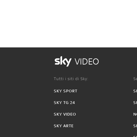
VIDEO
Tutti i siti di Sky:
Se
SKY SPORT
S
SKY TG 24
S
SKY VIDEO
N
SKY ARTE
S