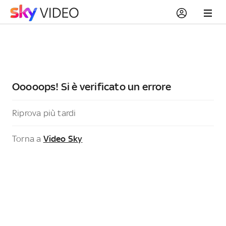
Ooooops! Si è verificato un errore
Riprova più tardi
Torna a
Video Sky