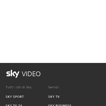
VIDEO
Tutti i siti di Sky:
Servizi:
SKY SPORT
SKY TV
SKY TG 24
SKY BUSINESS