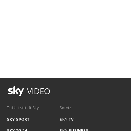
VIDEO
Tutti i siti di Sky:
Servizi:
SKY SPORT
SKY TV
SKY TG 24
SKY BUSINESS