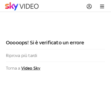
Ooooops! Si è verificato un errore
Riprova più tardi
Torna a
Video Sky