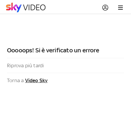
Ooooops! Si è verificato un errore
Riprova più tardi
Torna a
Video Sky