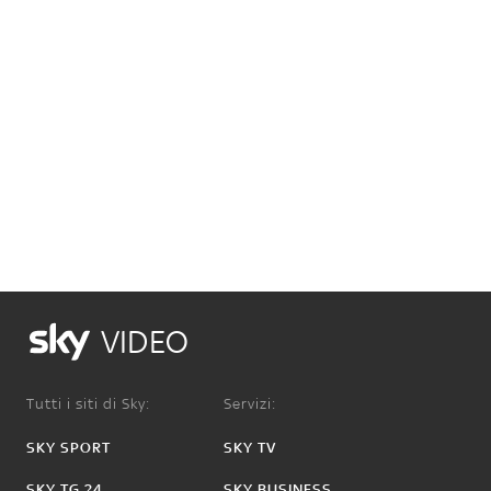
VIDEO
Tutti i siti di Sky:
Servizi:
SKY SPORT
SKY TV
SKY TG 24
SKY BUSINESS