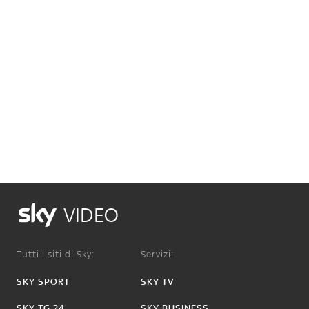
VIDEO
Tutti i siti di Sky:
Servizi:
SKY SPORT
SKY TV
SKY TG 24
SKY BUSINESS