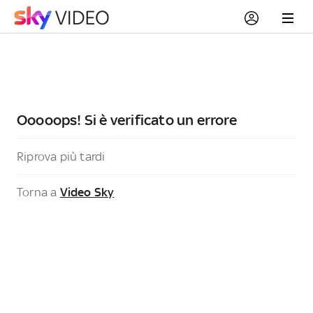
Ooooops! Si è verificato un errore
Riprova più tardi
Torna a
Video Sky