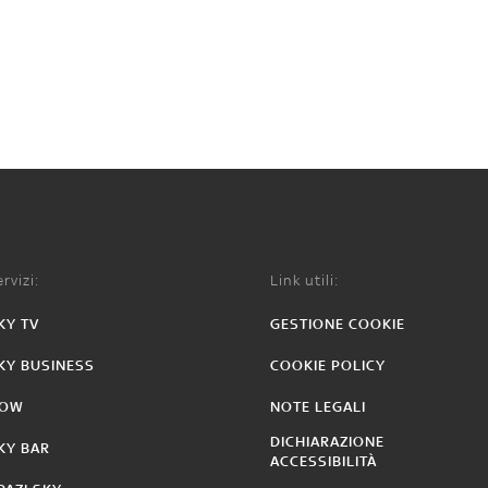
rvizi:
Link utili:
KY TV
GESTIONE COOKIE
KY BUSINESS
COOKIE POLICY
OW
NOTE LEGALI
DICHIARAZIONE
KY BAR
ACCESSIBILITÀ