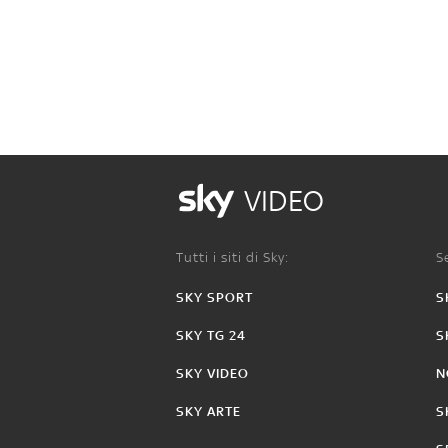
VIDEO
Tutti i siti di Sky:
Se
SKY SPORT
S
SKY TG 24
S
SKY VIDEO
N
SKY ARTE
S