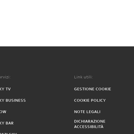
rvizi:
Link utili:
KY TV
GESTIONE COOKIE
KY BUSINESS
COOKIE POLICY
OW
NOTE LEGALI
DICHIARAZIONE
KY BAR
ACCESSIBILITÀ