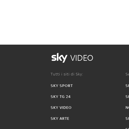
VIDEO
Tutti i siti di Sky:
Se
SKY SPORT
S
SKY TG 24
S
SKY VIDEO
N
SKY ARTE
S