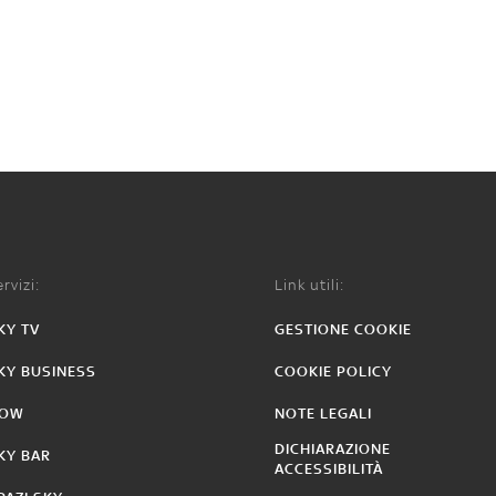
rvizi:
Link utili:
KY TV
GESTIONE COOKIE
KY BUSINESS
COOKIE POLICY
OW
NOTE LEGALI
DICHIARAZIONE
KY BAR
ACCESSIBILITÀ