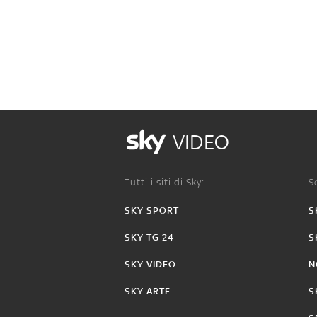
VIDEO
Tutti i siti di Sky:
Se
SKY SPORT
S
SKY TG 24
S
SKY VIDEO
N
SKY ARTE
S