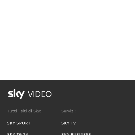
VIDEO
Tutti i siti di Sky:
Servizi:
SKY SPORT
SKY TV
SKY TG 24
SKY BUSINESS