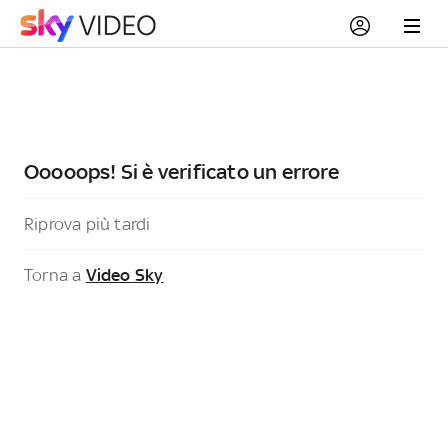
Ooooops! Si è verificato un errore
Riprova più tardi
Torna a
Video Sky