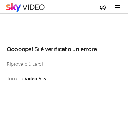
Ooooops! Si è verificato un errore
Riprova più tardi
Torna a
Video Sky