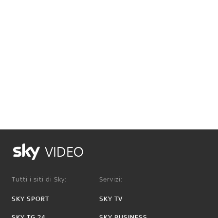
VIDEO
Tutti i siti di Sky:
Servizi:
SKY SPORT
SKY TV
SKY TG 24
SKY BUSINESS