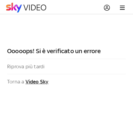
Ooooops! Si è verificato un errore
Riprova più tardi
Torna a
Video Sky