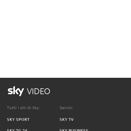
VIDEO
Tutti i siti di Sky:
Servizi:
SKY SPORT
SKY TV
SKY TG 24
SKY BUSINESS