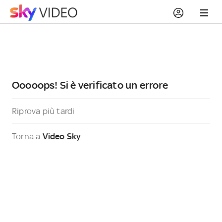
Ooooops! Si è verificato un errore
Riprova più tardi
Torna a
Video Sky