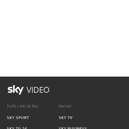
VIDEO
Tutti i siti di Sky:
Servizi:
SKY SPORT
SKY TV
SKY TG 24
SKY BUSINESS