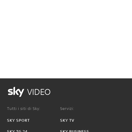
VIDEO
Tutti i siti di Sky:
Servizi:
SKY SPORT
SKY TV
SKY TG 24
SKY BUSINESS