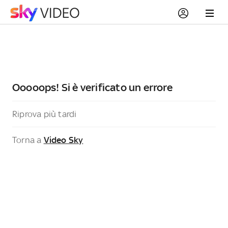
Ooooops! Si è verificato un errore
Riprova più tardi
Torna a
Video Sky