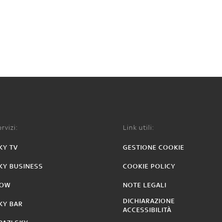
rvizi:
Link utili:
KY TV
GESTIONE COOKIE
KY BUSINESS
COOKIE POLICY
OW
NOTE LEGALI
DICHIARAZIONE
KY BAR
ACCESSIBILITÀ