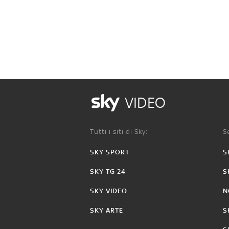
VIDEO
Tutti i siti di Sky:
Se
SKY SPORT
S
SKY TG 24
S
SKY VIDEO
N
SKY ARTE
S