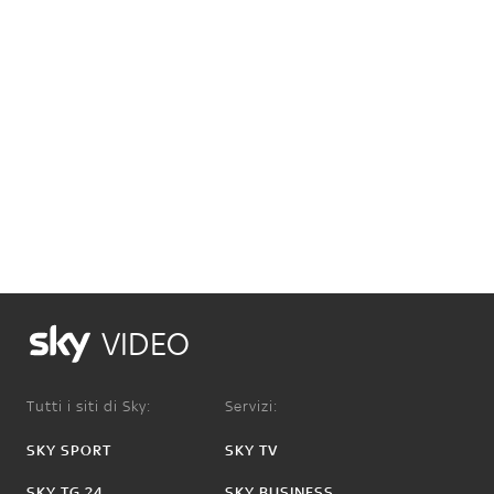
VIDEO
Tutti i siti di Sky:
Servizi:
SKY SPORT
SKY TV
SKY TG 24
SKY BUSINESS