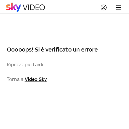
Ooooops! Si è verificato un errore
Riprova più tardi
Torna a
Video Sky