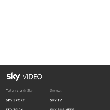
VIDEO
Tutti i siti di Sky:
Servizi:
SKY SPORT
SKY TV
SKY TG 24
SKY BUSINESS