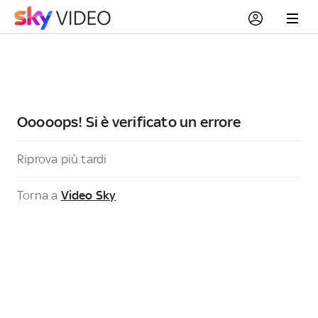
Ooooops! Si è verificato un errore
Riprova più tardi
Torna a
Video Sky