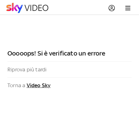
Ooooops! Si è verificato un errore
Riprova più tardi
Torna a
Video Sky