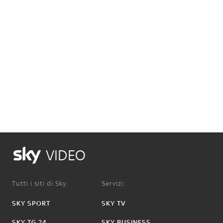
VIDEO
Tutti i siti di Sky:
Servizi:
SKY SPORT
SKY TV
SKY TG 24
SKY BUSINESS