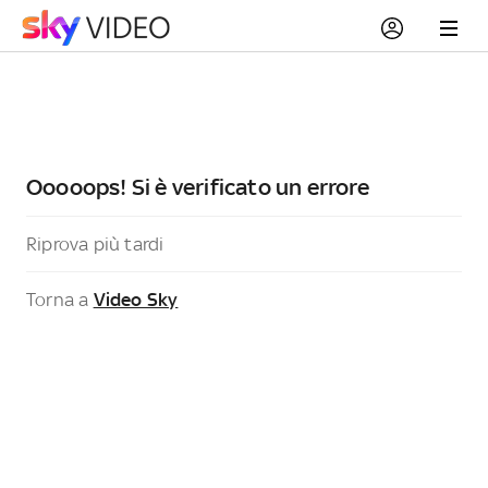
Ooooops! Si è verificato un errore
Riprova più tardi
Torna a
Video Sky