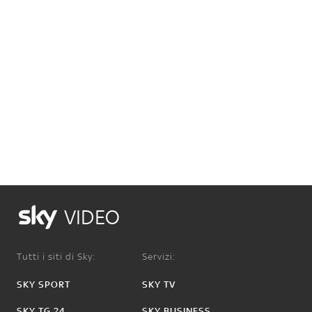
VIDEO
Tutti i siti di Sky:
Servizi:
SKY SPORT
SKY TV
SKY TG 24
SKY BUSINESS