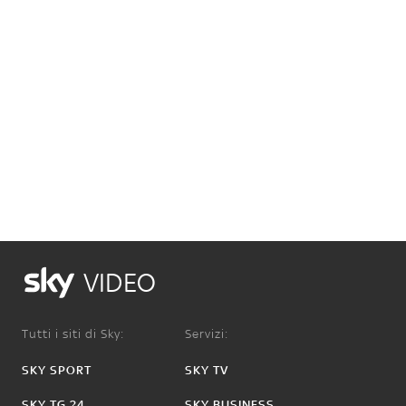
VIDEO
Tutti i siti di Sky:
Servizi:
SKY SPORT
SKY TV
SKY TG 24
SKY BUSINESS