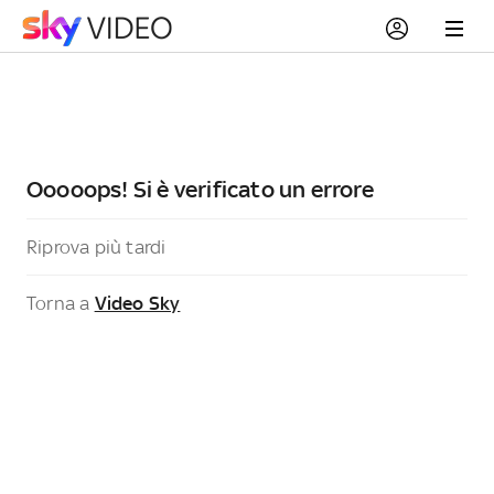
Ooooops! Si è verificato un errore
Riprova più tardi
Torna a
Video Sky