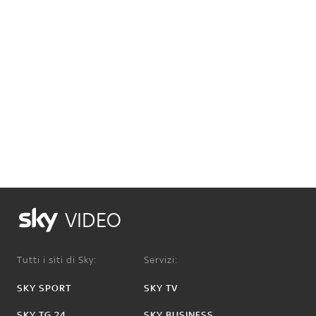
VIDEO
Tutti i siti di Sky:
Servizi:
SKY SPORT
SKY TV
SKY TG 24
SKY BUSINESS