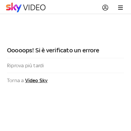
Ooooops! Si è verificato un errore
Riprova più tardi
Torna a
Video Sky