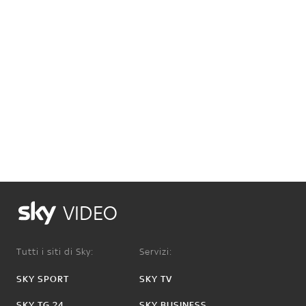
VIDEO
Tutti i siti di Sky:
Servizi:
SKY SPORT
SKY TV
SKY TG 24
SKY BUSINESS