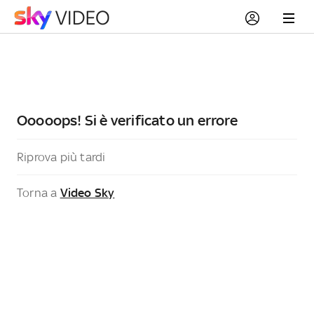
Ooooops! Si è verificato un errore
Riprova più tardi
Torna a
Video Sky