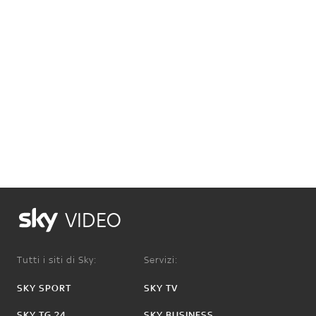
VIDEO
Tutti i siti di Sky:
Servizi:
SKY SPORT
SKY TV
SKY TG 24
SKY BUSINESS