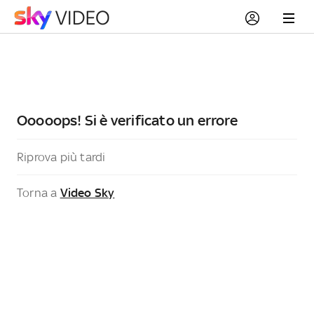
Ooooops! Si è verificato un errore
Riprova più tardi
Torna a
Video Sky