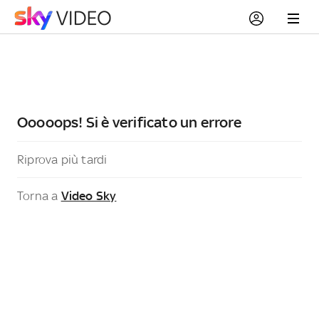
Ooooops! Si è verificato un errore
Riprova più tardi
Torna a
Video Sky