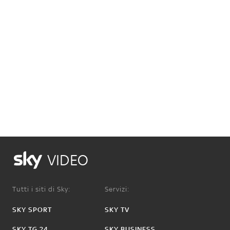
VIDEO
Tutti i siti di Sky:
Servizi:
SKY SPORT
SKY TV
SKY TG 24
SKY BUSINESS