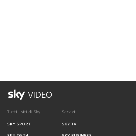
VIDEO
Tutti i siti di Sky:
Servizi:
SKY SPORT
SKY TV
SKY TG 24
SKY BUSINESS