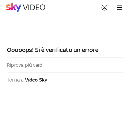
Ooooops! Si è verificato un errore
Riprova più tardi
Torna a
Video Sky