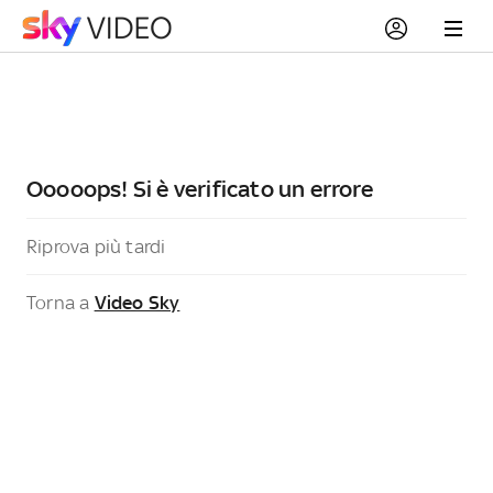
Ooooops! Si è verificato un errore
Riprova più tardi
Torna a
Video Sky