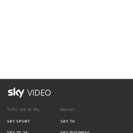
VIDEO
Tutti i siti di Sky:
Servizi:
SKY SPORT
SKY TV
SKY TG 24
SKY BUSINESS