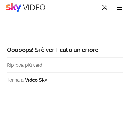
Ooooops! Si è verificato un errore
Riprova più tardi
Torna a
Video Sky