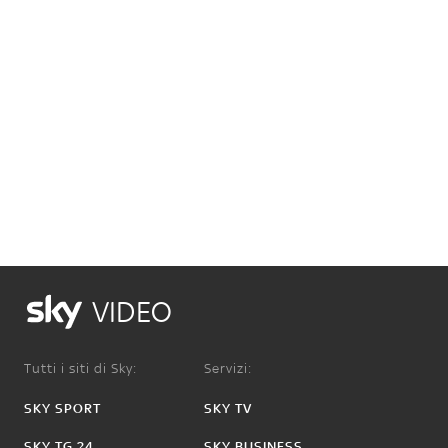
VIDEO
Tutti i siti di Sky:
Servizi:
SKY SPORT
SKY TV
SKY TG 24
SKY BUSINESS