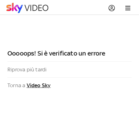
Ooooops! Si è verificato un errore
Riprova più tardi
Torna a
Video Sky