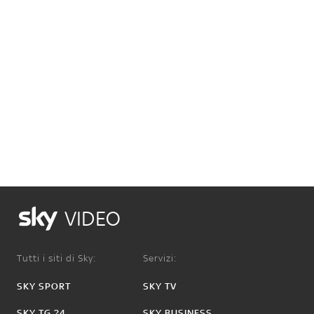
VIDEO
Tutti i siti di Sky:
Servizi:
SKY SPORT
SKY TV
SKY TG 24
SKY BUSINESS