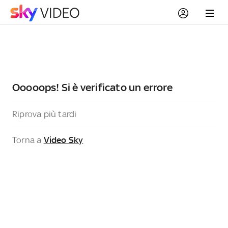
Ooooops! Si è verificato un errore
Riprova più tardi
Torna a
Video Sky