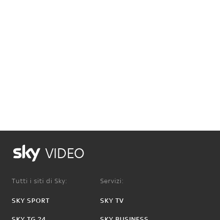
VIDEO
Tutti i siti di Sky:
Servizi:
SKY SPORT
SKY TV
SKY TG 24
SKY BUSINESS