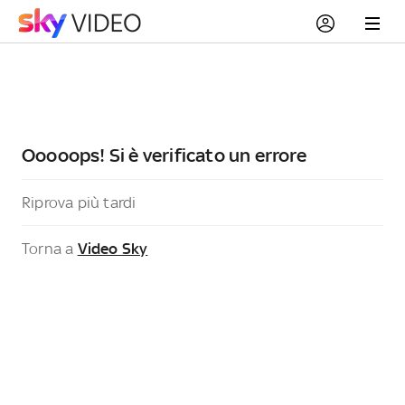
Ooooops! Si è verificato un errore
Riprova più tardi
Torna a
Video Sky