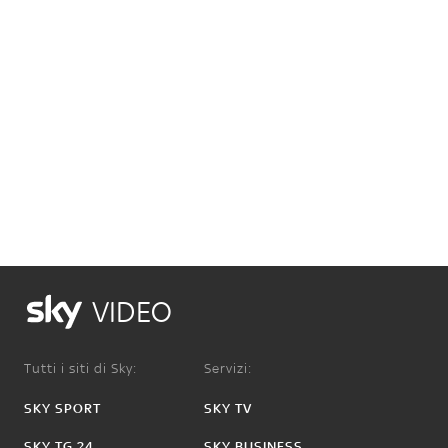
VIDEO
Tutti i siti di Sky:
Servizi:
SKY SPORT
SKY TV
SKY TG 24
SKY BUSINESS