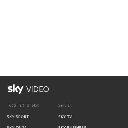
VIDEO
Tutti i siti di Sky:
Servizi:
SKY SPORT
SKY TV
SKY TG 24
SKY BUSINESS