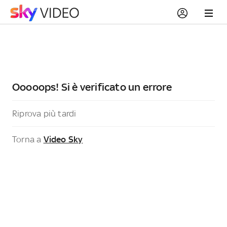
Ooooops! Si è verificato un errore
Riprova più tardi
Torna a
Video Sky