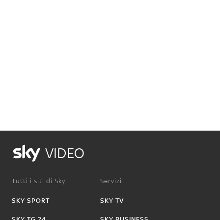
VIDEO
Tutti i siti di Sky:
Servizi:
SKY SPORT
SKY TV
SKY TG 24
SKY BUSINESS