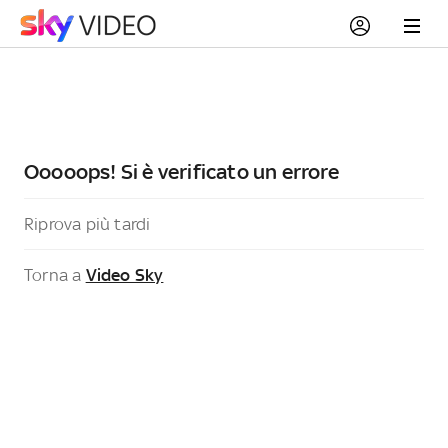
Ooooops! Si è verificato un errore
Riprova più tardi
Torna a
Video Sky