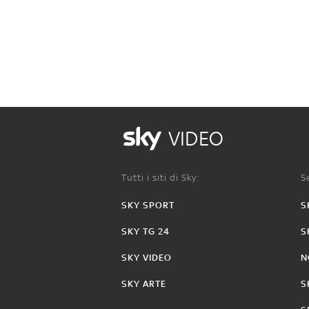
VIDEO
Tutti i siti di Sky:
Se
SKY SPORT
S
SKY TG 24
S
SKY VIDEO
N
SKY ARTE
S