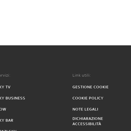
rvizi:
Link utili:
KY TV
GESTIONE COOKIE
KY BUSINESS
COOKIE POLICY
OW
NOTE LEGALI
DICHIARAZIONE
KY BAR
ACCESSIBILITÀ