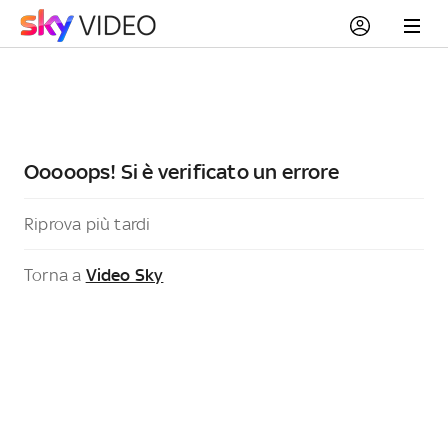
Ooooops! Si è verificato un errore
Riprova più tardi
Torna a
Video Sky