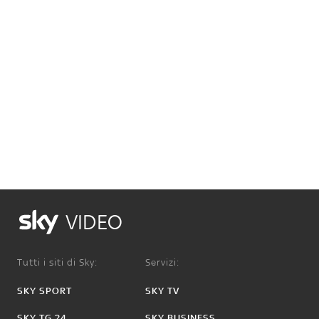
VIDEO
Tutti i siti di Sky:
Servizi:
SKY SPORT
SKY TV
SKY TG 24
SKY BUSINESS