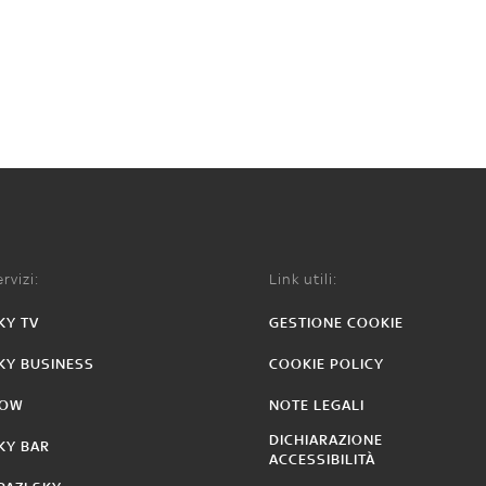
rvizi:
Link utili:
KY TV
GESTIONE COOKIE
KY BUSINESS
COOKIE POLICY
OW
NOTE LEGALI
DICHIARAZIONE
KY BAR
ACCESSIBILITÀ