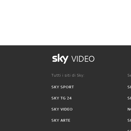
VIDEO
Tutti i siti di Sky:
Se
SKY SPORT
S
SKY TG 24
S
SKY VIDEO
N
SKY ARTE
S