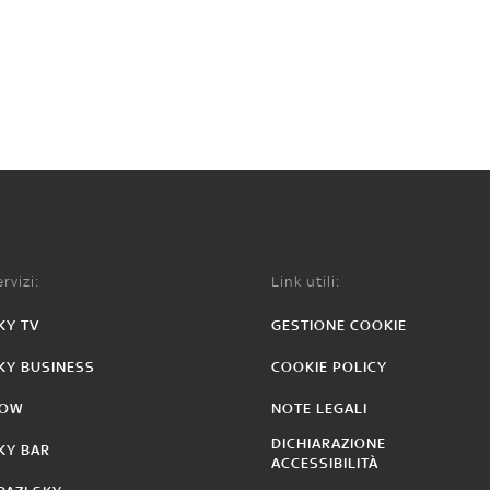
rvizi:
Link utili:
KY TV
GESTIONE COOKIE
KY BUSINESS
COOKIE POLICY
OW
NOTE LEGALI
DICHIARAZIONE
KY BAR
ACCESSIBILITÀ