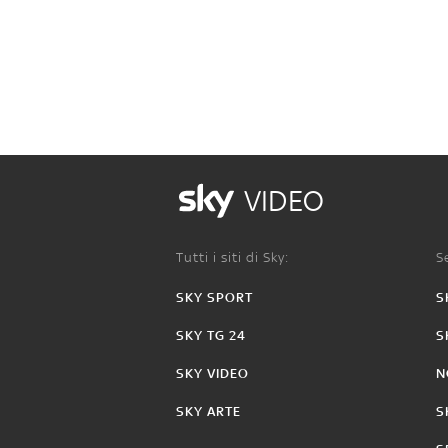
VIDEO
Tutti i siti di Sky:
Se
SKY SPORT
S
SKY TG 24
S
SKY VIDEO
N
SKY ARTE
S