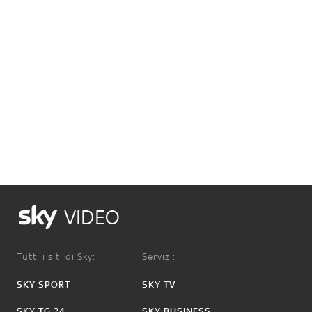
VIDEO
Tutti i siti di Sky:
Servizi:
SKY SPORT
SKY TV
SKY TG 24
SKY BUSINESS