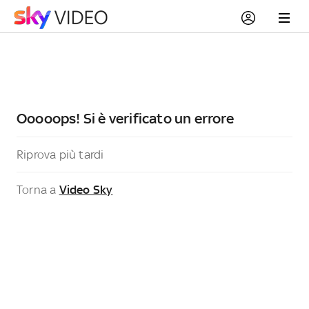
Ooooops! Si è verificato un errore
Riprova più tardi
Torna a
Video Sky