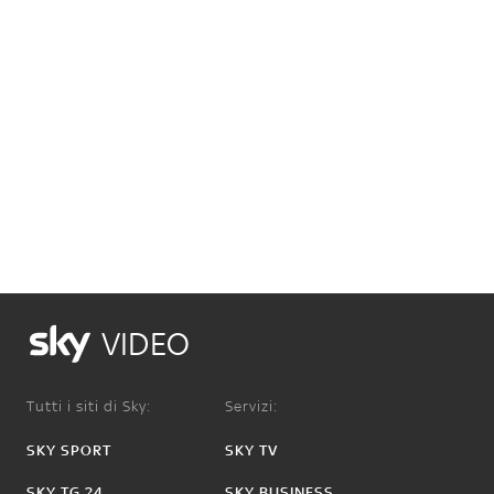
VIDEO
Tutti i siti di Sky:
Servizi:
SKY SPORT
SKY TV
SKY TG 24
SKY BUSINESS