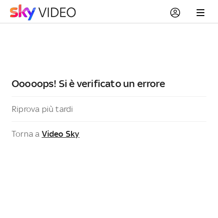
Ooooops! Si è verificato un errore
Riprova più tardi
Torna a
Video Sky