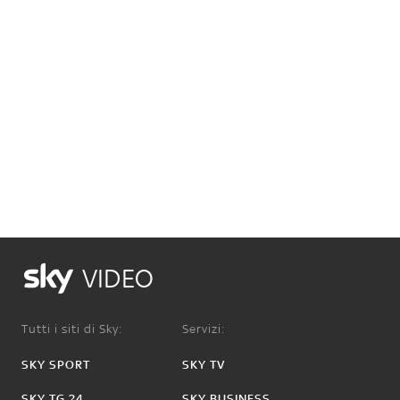
VIDEO
Tutti i siti di Sky:
Servizi:
SKY SPORT
SKY TV
SKY TG 24
SKY BUSINESS