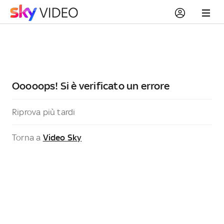
Ooooops! Si è verificato un errore
Riprova più tardi
Torna a
Video Sky