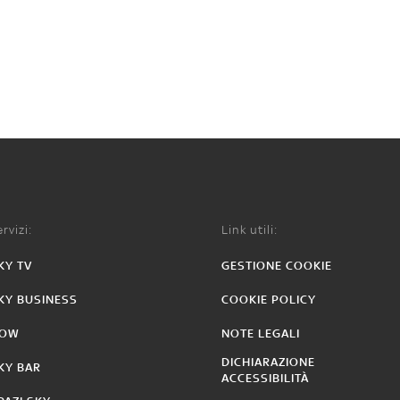
rvizi:
Link utili:
KY TV
GESTIONE COOKIE
KY BUSINESS
COOKIE POLICY
OW
NOTE LEGALI
DICHIARAZIONE
KY BAR
ACCESSIBILITÀ