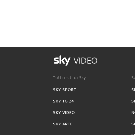
VIDEO
Tutti i siti di Sky:
Se
SKY SPORT
S
SKY TG 24
S
SKY VIDEO
N
SKY ARTE
S