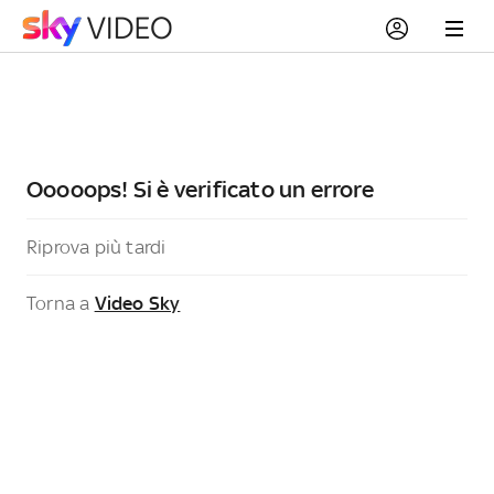
Ooooops! Si è verificato un errore
Riprova più tardi
Torna a
Video Sky