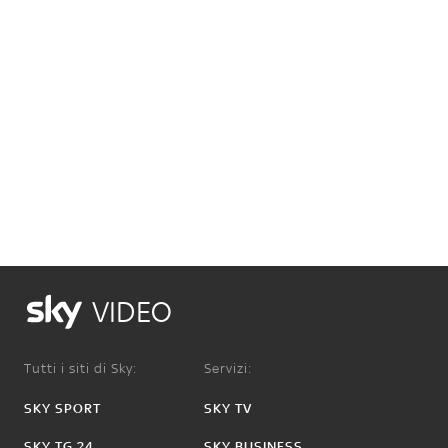
VIDEO
Tutti i siti di Sky:
Servizi:
SKY SPORT
SKY TV
SKY TG 24
SKY BUSINESS