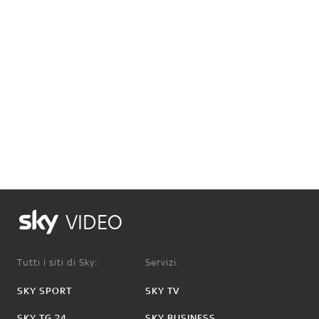
VIDEO
Tutti i siti di Sky:
Servizi:
SKY SPORT
SKY TV
SKY TG 24
SKY BUSINESS