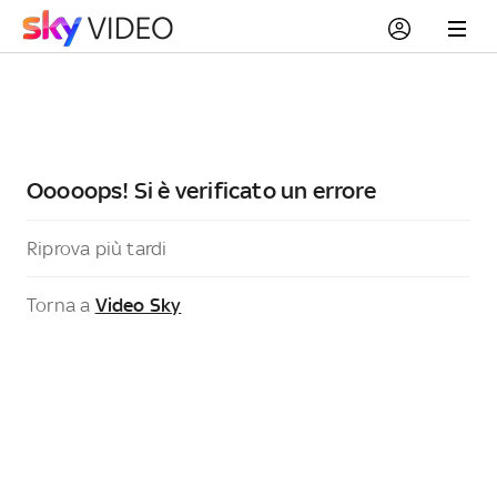
Ooooops! Si è verificato un errore
Riprova più tardi
Torna a
Video Sky