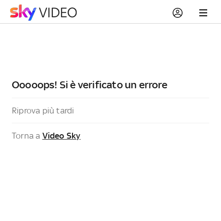
Ooooops! Si è verificato un errore
Riprova più tardi
Torna a
Video Sky