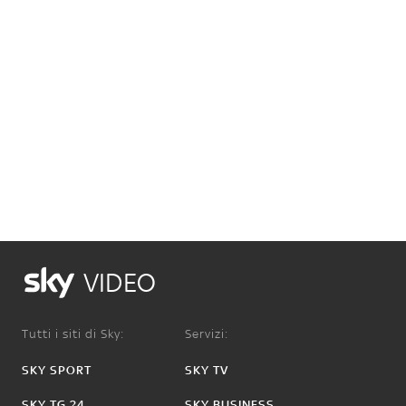
VIDEO
Tutti i siti di Sky:
Servizi:
SKY SPORT
SKY TV
SKY TG 24
SKY BUSINESS