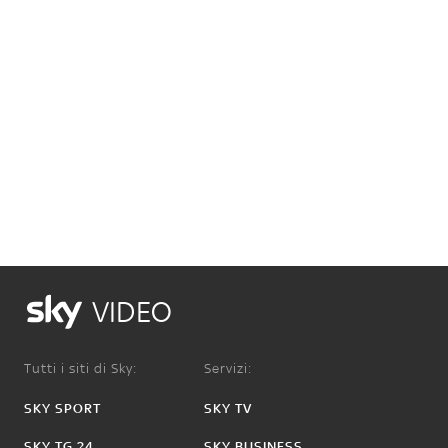
VIDEO
Tutti i siti di Sky:
Servizi:
SKY SPORT
SKY TV
SKY TG 24
SKY BUSINESS