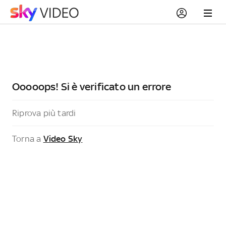
Ooooops! Si è verificato un errore
Riprova più tardi
Torna a
Video Sky