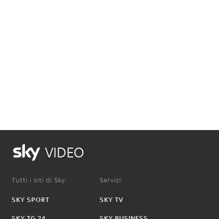
VIDEO
Tutti i siti di Sky:
Servizi:
SKY SPORT
SKY TV
SKY TG 24
SKY BUSINESS