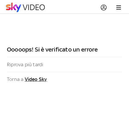
Ooooops! Si è verificato un errore
Riprova più tardi
Torna a
Video Sky