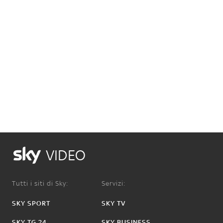
VIDEO
Tutti i siti di Sky:
Servizi:
SKY SPORT
SKY TV
SKY TG 24
SKY BUSINESS