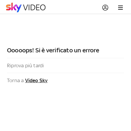
Ooooops! Si è verificato un errore
Riprova più tardi
Torna a
Video Sky