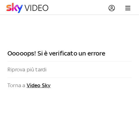
Ooooops! Si è verificato un errore
Riprova più tardi
Torna a
Video Sky