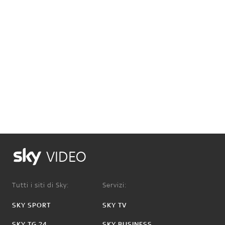
VIDEO
Tutti i siti di Sky:
Servizi:
SKY SPORT
SKY TV
SKY TG 24
SKY BUSINESS