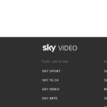
VIDEO
Tutti i siti di Sky:
Se
SKY SPORT
S
SKY TG 24
S
SKY VIDEO
N
SKY ARTE
S