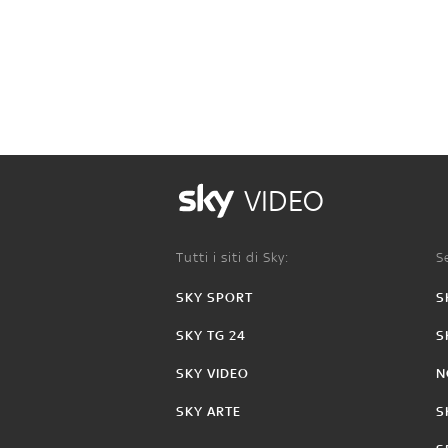
VIDEO
Tutti i siti di Sky:
Se
SKY SPORT
S
SKY TG 24
S
SKY VIDEO
N
SKY ARTE
S