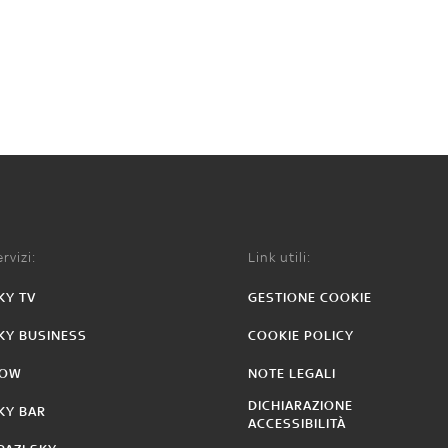
rvizi:
Link utili:
KY TV
GESTIONE COOKIE
KY BUSINESS
COOKIE POLICY
OW
NOTE LEGALI
DICHIARAZIONE
KY BAR
ACCESSIBILITÀ