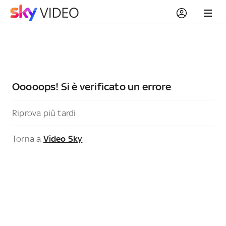
Ooooops! Si è verificato un errore
Riprova più tardi
Torna a
Video Sky