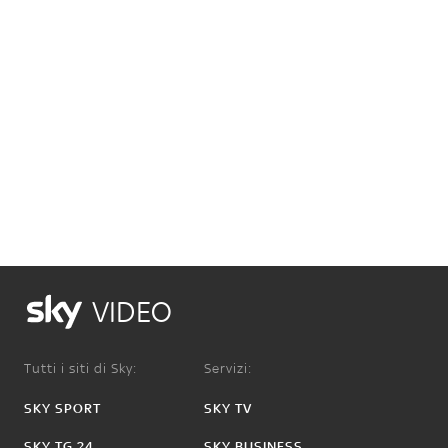
VIDEO
Tutti i siti di Sky:
Servizi:
SKY SPORT
SKY TV
SKY TG 24
SKY BUSINESS